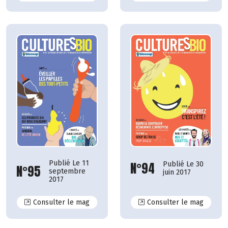
Publié Le 11
N°94
Publié Le 30
N°95
septembre
juin 2017
2017
N°95
N°94
Consulter le mag
Consulter le mag