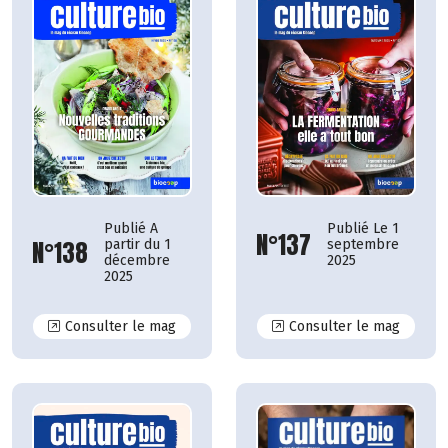
Publié A
Publié Le 1
N°137
N°138
partir du 1
septembre
décembre
2025
2025
N°138
N°137
Consulter le mag
Consulter le mag