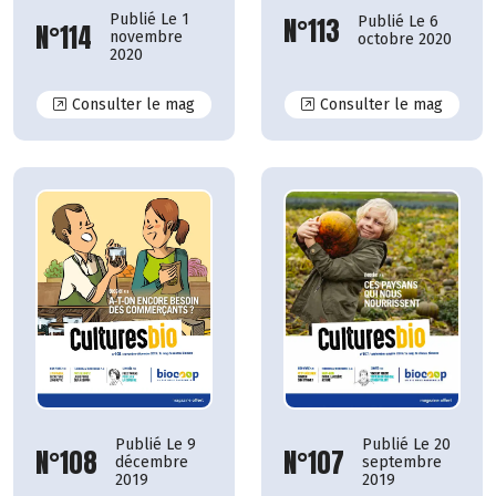
Publié Le 1
N°113
Publié Le 6
N°114
novembre
octobre 2020
2020
N°114
N°113
Consulter le mag
Consulter le mag
Publié Le 9
Publié Le 20
N°108
N°107
décembre
septembre
2019
2019