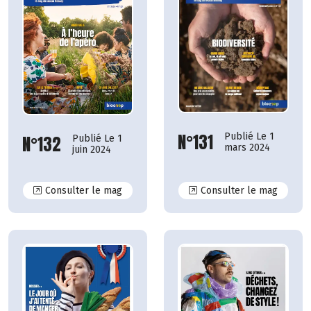
N°131
Publié Le 1
N°132
Publié Le 1
mars 2024
juin 2024
N°132
N°131
Consulter le mag
Consulter le mag