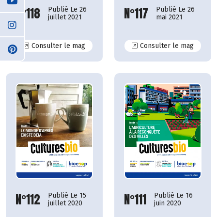
N°117
N°118
Publié Le 26
Publié Le 26
mai 2021
juillet 2021
N°118
N°117
Consulter le mag
Consulter le mag
N°112
N°111
Publié Le 15
Publié Le 16
juillet 2020
juin 2020