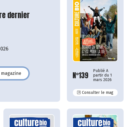
re dernier
2026
Publié A
N°139
e magazine
partir du 1
140
mars 2026
N°139
Consulter le mag