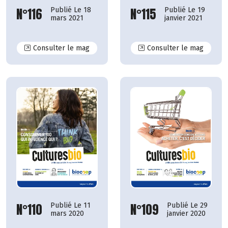
N°115
N°116
Publié Le 19
Publié Le 18
janvier 2021
mars 2021
N°116
N°115
Consulter le mag
Consulter le mag
N°110
N°109
Publié Le 11
Publié Le 29
mars 2020
janvier 2020