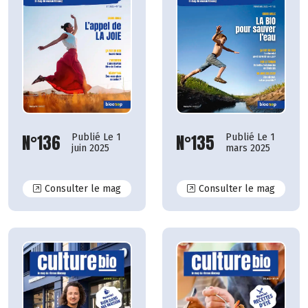
N°135
N°136
Publié Le 1
Publié Le 1
mars 2025
juin 2025
N°136
N°135
Consulter le mag
Consulter le mag