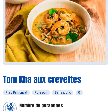
Tom Kha aux crevettes
Plat Principal
Poisson
Sans porc
0
Nombre de personnes