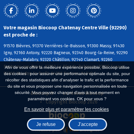
Votre magasin Biocoop Chatenay Centre Ville (92290)
est proche de :
91570 Bièvres, 91370 Verrières-le-Buisson, 91300 Massy, 91430
Igny, 92160 Antony, 92220 Bagneux, 92340 Bourg-la-Reine, 92290
Châtenay-Malabry, 92320 Châtillon, 92140 Clamart, 92260
Fontenay-aux-Roses, 92350 Le Plessis-Robinson, 92330 Sceaux,
Afin de vous offrir la meilleure expérience possible, Biocoop utilise
92360 Meudon-la-Forêt, 94260 Fresnes, 94240 L
des cookies : pour assurer une performance optimale du site, pour
récolter des statistiques afin d'analyser le trafic et la performance
du site et vous proposer une navigation personnalisée en toute
sécurité. Vous pouvez changer d'avis à tout moment en
Biocoop.fr
Le réseau Biocoop
paramétrant vos cookies. OK pour vous ?
Copyright Biocoop 2026
En savoir plus et paramétrer les cookies
Je refuse
J'accepte
Réalisé par