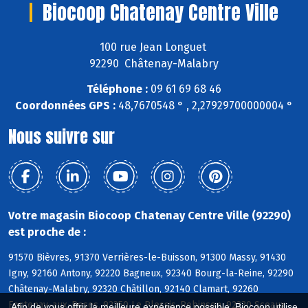
Biocoop Chatenay Centre Ville
100 rue Jean Longuet
92290 Châtenay-Malabry
Téléphone :
09 61 69 68 46
Coordonnées GPS :
48,7670548 ° , 2,27929700000004 °
Nous suivre sur
Votre magasin Biocoop Chatenay Centre Ville (92290)
est proche de :
91570 Bièvres, 91370 Verrières-le-Buisson, 91300 Massy, 91430
Igny, 92160 Antony, 92220 Bagneux, 92340 Bourg-la-Reine, 92290
Châtenay-Malabry, 92320 Châtillon, 92140 Clamart, 92260
Fontenay-aux-Roses, 92350 Le Plessis-Robinson, 92330 Sceaux,
Afin de vous offrir la meilleure expérience possible, Biocoop utilise