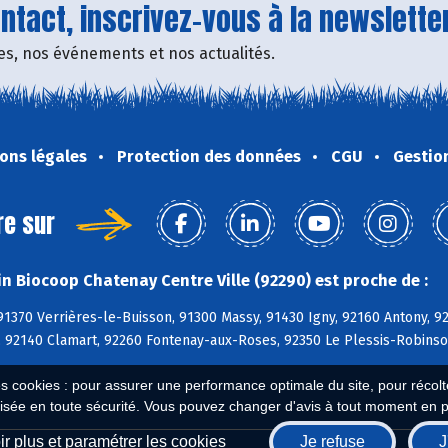
tact, inscrivez-vous à la newsletter
fres, nos événements et nos actualités.
ons légales
Protection des données
CGU
Gestio
re sur
n Biocoop Chatenay Centre Ville (92290) est proche de :
91370 Verrières-le-Buisson, 91300 Massy, 91430 Igny, 92160 Antony, 
n, 92140 Clamart, 92260 Fontenay-aux-Roses, 92350 Le Plessis-Robins
es cookies : pour assurer une performance optimale du site, pour récolter
isée en toute sécurité. Vous pouvez changer d'avis à tout moment en 
r plus et paramétrer les cookies
Je refuse
J