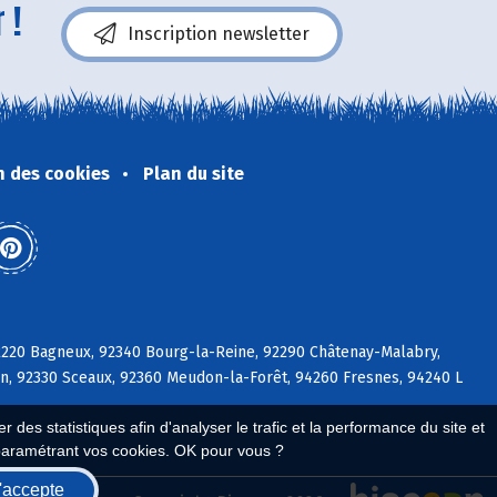
 !
Inscription newsletter
n des cookies
Plan du site
92220 Bagneux, 92340 Bourg-la-Reine, 92290 Châtenay-Malabry,
on, 92330 Sceaux, 92360 Meudon-la-Forêt, 94260 Fresnes, 94240 L
 des statistiques afin d'analyser le trafic et la performance du site et
paramétrant vos cookies. OK pour vous ?
'accepte