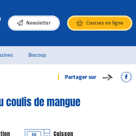
Newsletter
Courses en ligne
(s’ouvre dans une nouvelle fenêtre)
zines
Biocoop
Partager sur
u coulis de mangue
tion
Cuisson