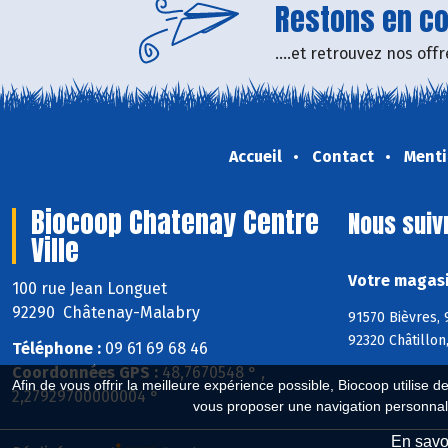
Restons en con
....et retrouvez nos of
Accueil
Contact
Menti
Biocoop Chatenay Centre
Nous suiv
Ville
Votre magasi
100 rue Jean Longuet
92290 Châtenay-Malabry
91570 Bièvres, 
92320 Châtillo
Téléphone :
09 61 69 68 46
Coordonnées GPS :
48,7670548 ° ,
Afin de vous offrir la meilleure expérience possible, Biocoop utilise d
2,27929700000004 °
vous proposer une navigation personnal
En savoi