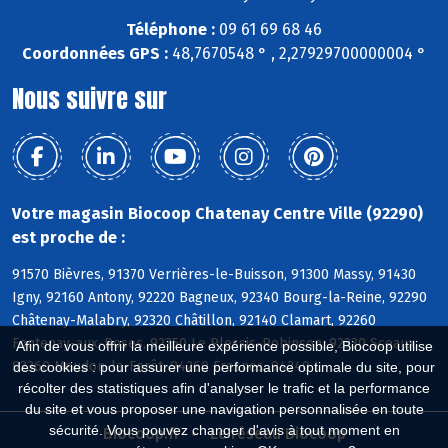
Téléphone :
09 61 69 68 46
Coordonnées GPS :
48,7670548 ° , 2,27929700000004 °
Nous suivre sur
Votre magasin Biocoop Chatenay Centre Ville (92290)
est proche de :
91570 Bièvres, 91370 Verrières-le-Buisson, 91300 Massy, 91430
Igny, 92160 Antony, 92220 Bagneux, 92340 Bourg-la-Reine, 92290
Châtenay-Malabry, 92320 Châtillon, 92140 Clamart, 92260
Fontenay-aux-Roses, 92350 Le Plessis-Robinson, 92330 Sceaux,
Afin de vous offrir la meilleure expérience possible, Biocoop utilise
92360 Meudon-la-Forêt, 94260 Fresnes, 94240 L
des cookies : pour assurer une performance optimale du site, pour
récolter des statistiques afin d'analyser le trafic et la performance
du site et vous proposer une navigation personnalisée en toute
sécurité. Vous pouvez changer d'avis à tout moment en
Biocoop.fr
Le réseau Biocoop