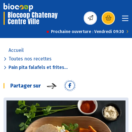
Biocoop Chatenay
Centre Ville
(s’ouvre dans une nou
Prochaine ouverture : Vendredi 09:30
Accueil
Toutes nos recettes
Pain pita falafels et frites...
Partager sur