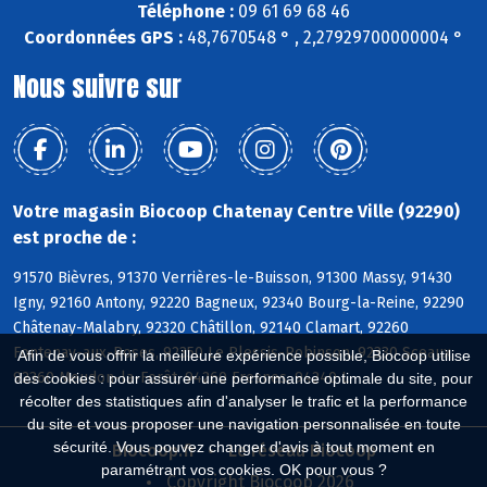
Téléphone :
09 61 69 68 46
Coordonnées GPS :
48,7670548 ° , 2,27929700000004 °
Nous suivre sur
Votre magasin Biocoop Chatenay Centre Ville (92290)
est proche de :
91570 Bièvres, 91370 Verrières-le-Buisson, 91300 Massy, 91430
Igny, 92160 Antony, 92220 Bagneux, 92340 Bourg-la-Reine, 92290
Châtenay-Malabry, 92320 Châtillon, 92140 Clamart, 92260
Fontenay-aux-Roses, 92350 Le Plessis-Robinson, 92330 Sceaux,
Afin de vous offrir la meilleure expérience possible, Biocoop utilise
92360 Meudon-la-Forêt, 94260 Fresnes, 94240 L
des cookies : pour assurer une performance optimale du site, pour
récolter des statistiques afin d'analyser le trafic et la performance
du site et vous proposer une navigation personnalisée en toute
sécurité. Vous pouvez changer d'avis à tout moment en
Biocoop.fr
Le réseau Biocoop
paramétrant vos cookies. OK pour vous ?
Copyright Biocoop 2026