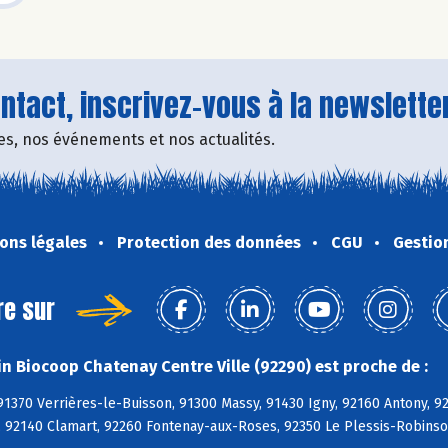
tact, inscrivez-vous à la newsletter
fres, nos événements et nos actualités.
ons légales
Protection des données
CGU
Gestio
re sur
n Biocoop Chatenay Centre Ville (92290) est proche de :
91370 Verrières-le-Buisson, 91300 Massy, 91430 Igny, 92160 Antony, 
n, 92140 Clamart, 92260 Fontenay-aux-Roses, 92350 Le Plessis-Robins