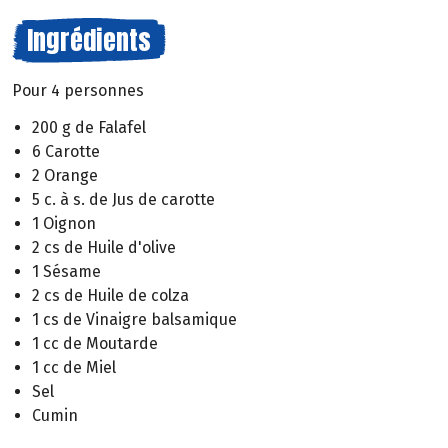
Ingrédients
Pour 4 personnes
200 g de Falafel
6 Carotte
2 Orange
5 c. à s. de Jus de carotte
1 Oignon
2 cs de Huile d'olive
1 Sésame
2 cs de Huile de colza
1 cs de Vinaigre balsamique
1 cc de Moutarde
1 cc de Miel
Sel
Cumin