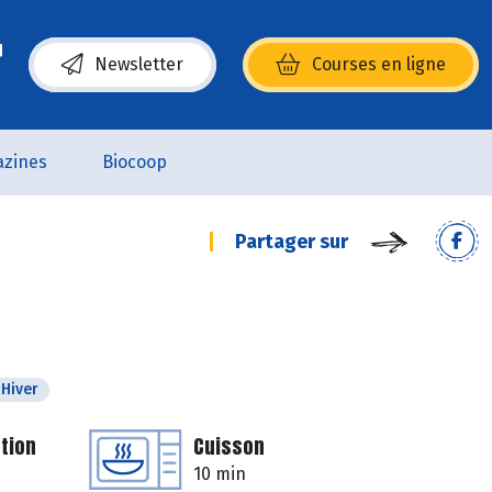
Newsletter
Courses en ligne
(s’ouvre dans une nouvelle fenêtre)
zines
Biocoop
Partager sur
Hiver
tion
Cuisson
10 min