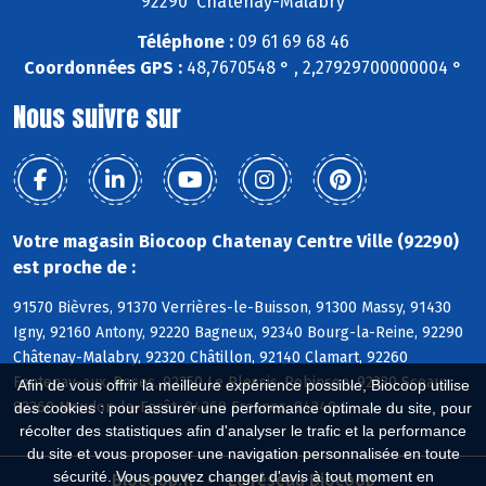
92290 Châtenay-Malabry
Téléphone :
09 61 69 68 46
Coordonnées GPS :
48,7670548 ° , 2,27929700000004 °
Nous suivre sur
Votre magasin Biocoop Chatenay Centre Ville (92290)
est proche de :
91570 Bièvres, 91370 Verrières-le-Buisson, 91300 Massy, 91430
Igny, 92160 Antony, 92220 Bagneux, 92340 Bourg-la-Reine, 92290
Châtenay-Malabry, 92320 Châtillon, 92140 Clamart, 92260
Fontenay-aux-Roses, 92350 Le Plessis-Robinson, 92330 Sceaux,
Afin de vous offrir la meilleure expérience possible, Biocoop utilise
92360 Meudon-la-Forêt, 94260 Fresnes, 94240 L
des cookies : pour assurer une performance optimale du site, pour
récolter des statistiques afin d'analyser le trafic et la performance
du site et vous proposer une navigation personnalisée en toute
sécurité. Vous pouvez changer d'avis à tout moment en
Biocoop.fr
Le réseau Biocoop