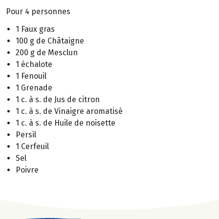
Pour 4 personnes
1 Faux gras
100 g de Châtaigne
200 g de Mesclun
1 échalote
1 Fenouil
1 Grenade
1 c. à s. de Jus de citron
1 c. à s. de Vinaigre aromatisé
1 c. à s. de Huile de noisette
Persil
1 Cerfeuil
Sel
Poivre