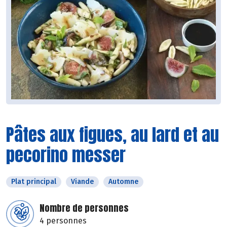
Pâtes aux figues, au lard et au
pecorino messer
Plat principal
Viande
Automne
Nombre de personnes
4 personnes