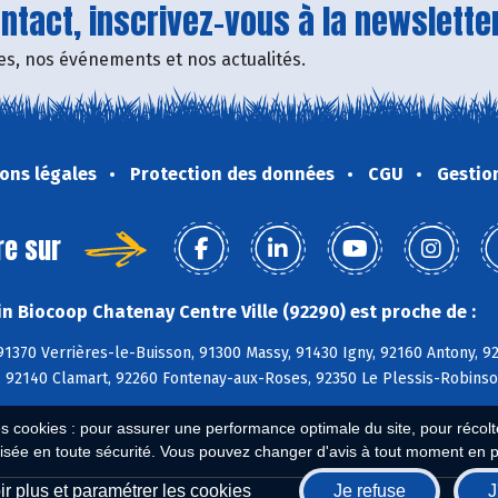
tact, inscrivez-vous à la newsletter
fres, nos événements et nos actualités.
ons légales
Protection des données
CGU
Gestio
re sur
n Biocoop Chatenay Centre Ville (92290) est proche de :
91370 Verrières-le-Buisson, 91300 Massy, 91430 Igny, 92160 Antony, 
n, 92140 Clamart, 92260 Fontenay-aux-Roses, 92350 Le Plessis-Robins
es cookies : pour assurer une performance optimale du site, pour récolter
isée en toute sécurité. Vous pouvez changer d'avis à tout moment en 
r plus et paramétrer les cookies
Je refuse
J