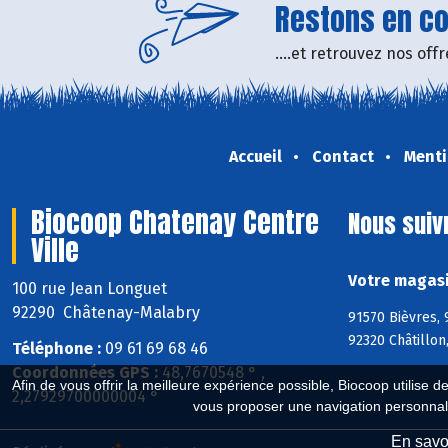
Restons en con
....et retrouvez nos of
Accueil
Contact
Menti
Biocoop Chatenay Centre
Nous suiv
Ville
Votre magasi
100 rue Jean Longuet
92290 Châtenay-Malabry
91570 Bièvres, 
92320 Châtillo
Téléphone :
09 61 69 68 46
Coordonnées GPS :
48,7670548 ° ,
Afin de vous offrir la meilleure expérience possible, Biocoop utilise d
2,27929700000004 °
vous proposer une navigation personnal
En savoi