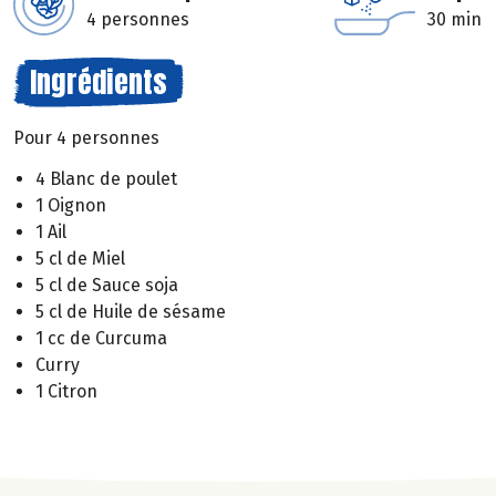
4 personnes
30 min
Ingrédients
Pour 4 personnes
4 Blanc de poulet
1 Oignon
1 Ail
5 cl de Miel
5 cl de Sauce soja
5 cl de Huile de sésame
1 cc de Curcuma
Curry
1 Citron