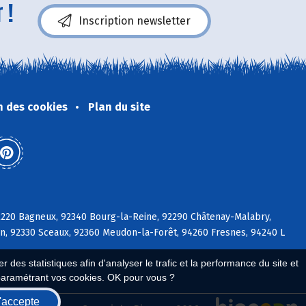
 !
Inscription newsletter
n des cookies
Plan du site
92220 Bagneux, 92340 Bourg-la-Reine, 92290 Châtenay-Malabry,
on, 92330 Sceaux, 92360 Meudon-la-Forêt, 94260 Fresnes, 94240 L
 des statistiques afin d'analyser le trafic et la performance du site et
paramétrant vos cookies. OK pour vous ?
'accepte