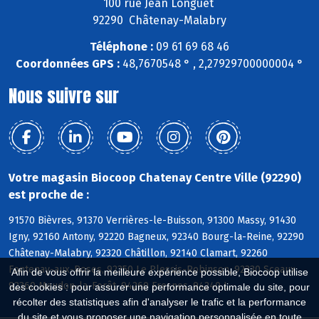
100 rue Jean Longuet
92290 Châtenay-Malabry
Téléphone :
09 61 69 68 46
Coordonnées GPS :
48,7670548 ° , 2,27929700000004 °
Nous suivre sur
Votre magasin Biocoop Chatenay Centre Ville (92290)
est proche de :
91570 Bièvres, 91370 Verrières-le-Buisson, 91300 Massy, 91430
Igny, 92160 Antony, 92220 Bagneux, 92340 Bourg-la-Reine, 92290
Châtenay-Malabry, 92320 Châtillon, 92140 Clamart, 92260
Fontenay-aux-Roses, 92350 Le Plessis-Robinson, 92330 Sceaux,
Afin de vous offrir la meilleure expérience possible, Biocoop utilise
92360 Meudon-la-Forêt, 94260 Fresnes, 94240 L
des cookies : pour assurer une performance optimale du site, pour
récolter des statistiques afin d'analyser le trafic et la performance
du site et vous proposer une navigation personnalisée en toute