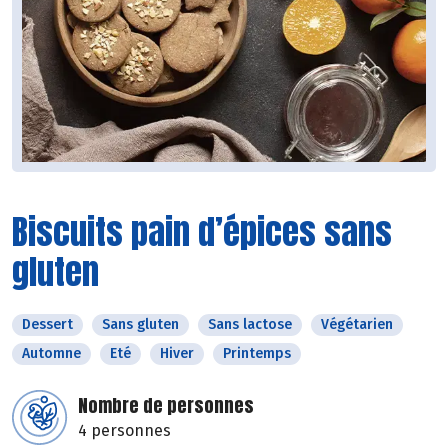
Biscuits pain d’épices sans
gluten
Dessert
Sans gluten
Sans lactose
Végétarien
Automne
Eté
Hiver
Printemps
Nombre de personnes
4 personnes