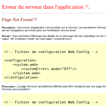
Erreur du serveur dans l'application '/'.
Page Not Found !!
Description :
Une erreur d'application s'est produite sur le serveur. Les paramètres d'erreur
par les navigateurs qui s'exécutent sur l'ordinateur serveur local.
Détails =
Pour permettre l'affichage des détails de ce message d'erreur spécifique sur les o
valeur "off" à l'attribut "mode" de cette balise <customErrors>.
<!-- Fichier de configuration Web.Config -->

<configuration>

    <system.web>

        <customErrors mode="Off"/>

    </system.web>

</configuration>
Remarques :
La page d'erreurs actuellement affichée peut être remplacée par une page d'erre
d'erreurs personnalisée !
<!-- Fichier de configuration Web.Config -->
