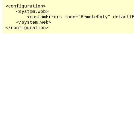
<configuration>

    <system.web>

        <customErrors mode="RemoteOnly" defaultR
    </system.web>

</configuration>