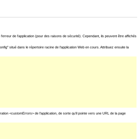
l'erreur de l'application (pour des raisons de sécurité). Cependant, ils peuvent être affichés
fig" situé dans le répertoire racine de l'application Web en cours. Attribuez ensuite la
uration <customErrors> de l'application, de sorte qu'il pointe vers une URL de la page