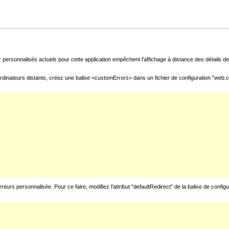
 personnalisés actuels pour cette application empêchent l'affichage à distance des détails de 
rdinateurs distants, créez une balise <customErrors> dans un fichier de configuration "web.con
urs personnalisée. Pour ce faire, modifiez l'attribut "defaultRedirect" de la balise de config