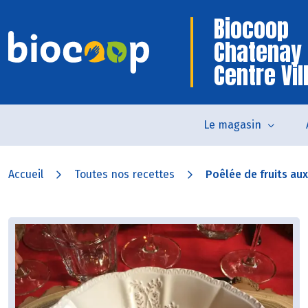
Biocoop
Chatenay
Centre Vil
Le magasin
Accueil
Toutes nos recettes
Poêlée de fruits aux 