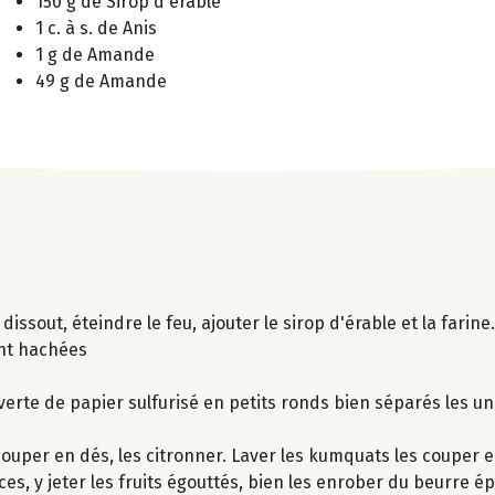
150 g de Sirop d'érable
1 c. à s. de Anis
1 g de Amande
49 g de Amande
 dissout, éteindre le feu, ajouter le sirop d'érable et la farine.
ent hachées
erte de papier sulfurisé en petits ronds bien séparés les un
couper en dés, les citronner. Laver les kumquats les couper e
es, y jeter les fruits égouttés, bien les enrober du beurre ép