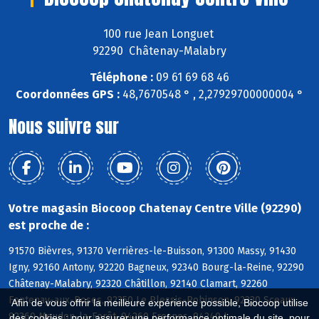
100 rue Jean Longuet
92290 Châtenay-Malabry
Téléphone :
09 61 69 68 46
Coordonnées GPS :
48,7670548 ° , 2,27929700000004 °
Nous suivre sur
Votre magasin Biocoop Chatenay Centre Ville (92290)
est proche de :
91570 Bièvres, 91370 Verrières-le-Buisson, 91300 Massy, 91430
Igny, 92160 Antony, 92220 Bagneux, 92340 Bourg-la-Reine, 92290
Châtenay-Malabry, 92320 Châtillon, 92140 Clamart, 92260
Fontenay-aux-Roses, 92350 Le Plessis-Robinson, 92330 Sceaux,
Afin de vous offrir la meilleure expérience possible, Biocoop utilise
92360 Meudon-la-Forêt, 94260 Fresnes, 94240 L
des cookies : pour assurer une performance optimale du site, pour