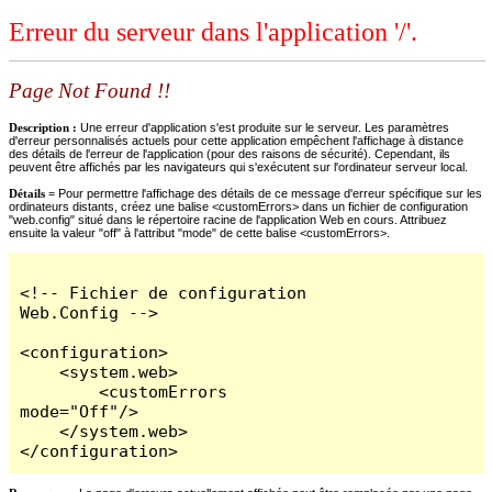
Erreur du serveur dans l'application '/'.
Page Not Found !!
Description :
Une erreur d'application s'est produite sur le serveur. Les paramètres
d'erreur personnalisés actuels pour cette application empêchent l'affichage à distance
des détails de l'erreur de l'application (pour des raisons de sécurité). Cependant, ils
peuvent être affichés par les navigateurs qui s'exécutent sur l'ordinateur serveur local.
Détails =
Pour permettre l'affichage des détails de ce message d'erreur spécifique sur les
ordinateurs distants, créez une balise <customErrors> dans un fichier de configuration
"web.config" situé dans le répertoire racine de l'application Web en cours. Attribuez
ensuite la valeur "off" à l'attribut "mode" de cette balise <customErrors>.
<!-- Fichier de configuration 
Web.Config -->

<configuration>

    <system.web>

        <customErrors 
mode="Off"/>

    </system.web>

</configuration>