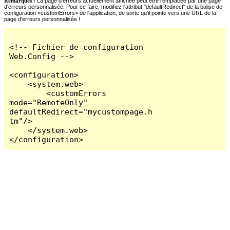
Remarques :
La page d'erreurs actuellement affichée peut être remplacée par une page
d'erreurs personnalisée. Pour ce faire, modifiez l'attribut "defaultRedirect" de la balise de
configuration <customErrors> de l'application, de sorte qu'il pointe vers une URL de la
page d'erreurs personnalisée !
<!-- Fichier de configuration 
Web.Config -->

<configuration>

    <system.web>

        <customErrors 
mode="RemoteOnly" 
defaultRedirect="mycustompage.h
tm"/>

    </system.web>

</configuration>