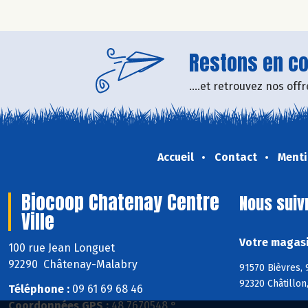
Restons en con
....et retrouvez nos of
Accueil
Contact
Menti
Biocoop Chatenay Centre
Nous suiv
Ville
Votre magasi
100 rue Jean Longuet
92290 Châtenay-Malabry
91570 Bièvres, 
92320 Châtillo
Téléphone :
09 61 69 68 46
Coordonnées GPS :
48,7670548 ° ,