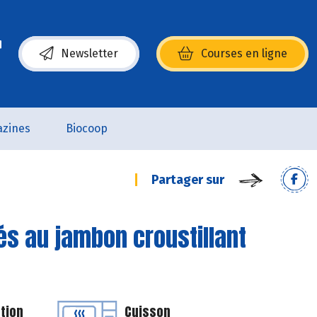
Newsletter
Courses en ligne
(s’ouvre dans une nouvelle fenêtre)
zines
Biocoop
Partager sur
és au jambon croustillant
tion
Cuisson