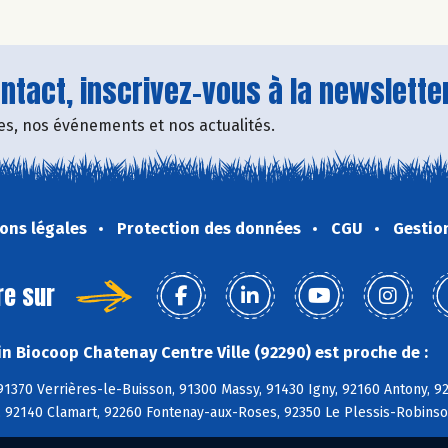
tact, inscrivez-vous à la newsletter
fres, nos événements et nos actualités.
ons légales
Protection des données
CGU
Gestio
re sur
n Biocoop Chatenay Centre Ville (92290) est proche de :
91370 Verrières-le-Buisson, 91300 Massy, 91430 Igny, 92160 Antony, 
n, 92140 Clamart, 92260 Fontenay-aux-Roses, 92350 Le Plessis-Robins