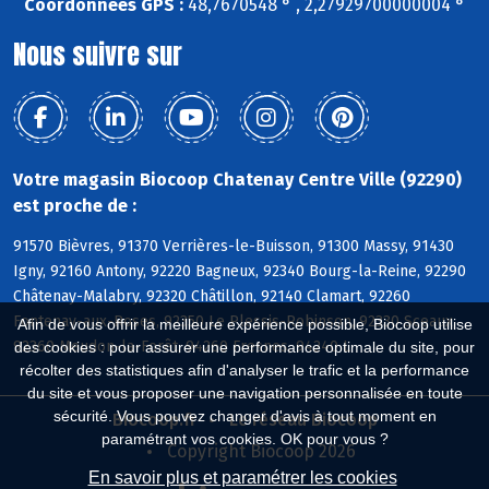
Coordonnées GPS :
48,7670548 ° , 2,27929700000004 °
Nous suivre sur
Votre magasin Biocoop Chatenay Centre Ville (92290)
est proche de :
91570 Bièvres, 91370 Verrières-le-Buisson, 91300 Massy, 91430
Igny, 92160 Antony, 92220 Bagneux, 92340 Bourg-la-Reine, 92290
Châtenay-Malabry, 92320 Châtillon, 92140 Clamart, 92260
Fontenay-aux-Roses, 92350 Le Plessis-Robinson, 92330 Sceaux,
Afin de vous offrir la meilleure expérience possible, Biocoop utilise
92360 Meudon-la-Forêt, 94260 Fresnes, 94240 L
des cookies : pour assurer une performance optimale du site, pour
récolter des statistiques afin d'analyser le trafic et la performance
du site et vous proposer une navigation personnalisée en toute
sécurité. Vous pouvez changer d'avis à tout moment en
Biocoop.fr
Le réseau Biocoop
paramétrant vos cookies. OK pour vous ?
Copyright Biocoop 2026
En savoir plus et paramétrer les cookies