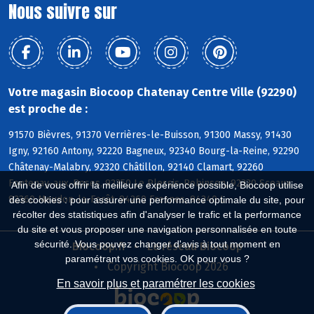
Nous suivre sur
Votre magasin Biocoop Chatenay Centre Ville (92290)
est proche de :
91570 Bièvres, 91370 Verrières-le-Buisson, 91300 Massy, 91430
Igny, 92160 Antony, 92220 Bagneux, 92340 Bourg-la-Reine, 92290
Châtenay-Malabry, 92320 Châtillon, 92140 Clamart, 92260
Fontenay-aux-Roses, 92350 Le Plessis-Robinson, 92330 Sceaux,
Afin de vous offrir la meilleure expérience possible, Biocoop utilise
92360 Meudon-la-Forêt, 94260 Fresnes, 94240 L
des cookies : pour assurer une performance optimale du site, pour
récolter des statistiques afin d'analyser le trafic et la performance
du site et vous proposer une navigation personnalisée en toute
sécurité. Vous pouvez changer d'avis à tout moment en
Biocoop.fr
Le réseau Biocoop
paramétrant vos cookies. OK pour vous ?
Copyright Biocoop 2026
En savoir plus et paramétrer les cookies