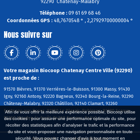
92290 Châtenay-Malabry
Téléphone :
09 61 69 68 46
Coordonnées GPS :
48,7670548 ° , 2,27929700000004 °
Nous suivre sur
Votre magasin Biocoop Chatenay Centre Ville (92290)
est proche de :
91570 Bièvres, 91370 Verrières-le-Buisson, 91300 Massy, 91430
Igny, 92160 Antony, 92220 Bagneux, 92340 Bourg-la-Reine, 92290
Châtenay-Malabry, 92320 Châtillon, 92140 Clamart, 92260
Fontenay-aux-Roses, 92350 Le Plessis-Robinson, 92330 Sceaux,
Afin de vous offrir la meilleure expérience possible, Biocoop utilise
92360 Meudon-la-Forêt, 94260 Fresnes, 94240 L
des cookies : pour assurer une performance optimale du site, pour
récolter des statistiques afin d'analyser le trafic et la performance
du site et vous proposer une navigation personnalisée en toute
sécurité. Vous pouvez changer d'avis à tout moment en
Biocoop.fr
Le réseau Biocoop