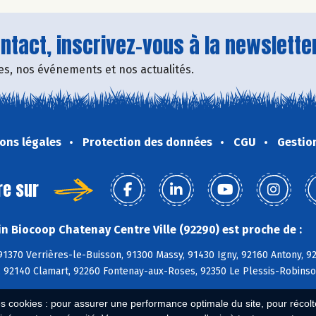
tact, inscrivez-vous à la newsletter
fres, nos événements et nos actualités.
ons légales
Protection des données
CGU
Gestio
re sur
n Biocoop Chatenay Centre Ville (92290) est proche de :
91370 Verrières-le-Buisson, 91300 Massy, 91430 Igny, 92160 Antony, 
n, 92140 Clamart, 92260 Fontenay-aux-Roses, 92350 Le Plessis-Robins
es cookies : pour assurer une performance optimale du site, pour récolter