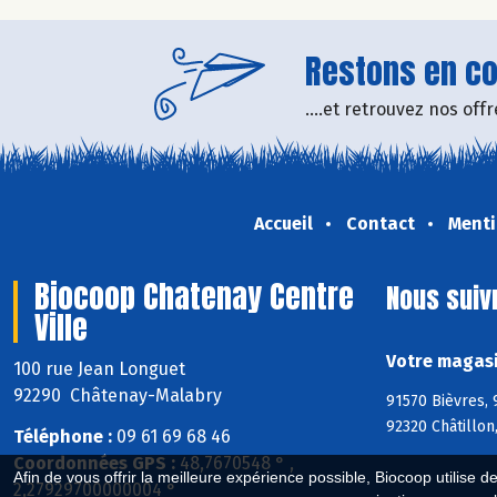
Restons en con
....et retrouvez nos of
Accueil
Contact
Menti
Biocoop Chatenay Centre
Nous suiv
Ville
Votre magasi
100 rue Jean Longuet
92290 Châtenay-Malabry
91570 Bièvres, 
92320 Châtillo
Téléphone :
09 61 69 68 46
Coordonnées GPS :
48,7670548 ° ,
Afin de vous offrir la meilleure expérience possible, Biocoop utilise d
2,27929700000004 °