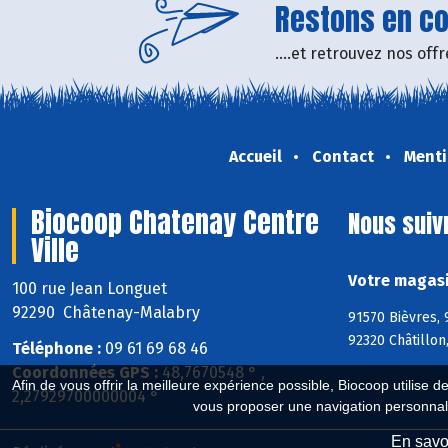
Restons en con
....et retrouvez nos of
Accueil
Contact
Menti
Biocoop Chatenay Centre
Nous suiv
Ville
Votre magasi
100 rue Jean Longuet
92290 Châtenay-Malabry
91570 Bièvres, 
92320 Châtillo
Téléphone :
09 61 69 68 46
Coordonnées GPS :
48,7670548 ° ,
Afin de vous offrir la meilleure expérience possible, Biocoop utilise d
2,27929700000004 °
vous proposer une navigation personnal
En savoi