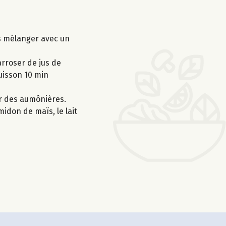
is mélanger avec un
rroser de jus de
cuisson 10 min
er des aumônières.
midon de maïs, le lait