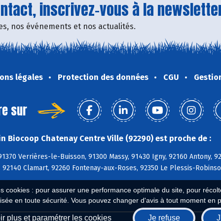
tact, inscrivez-vous à la newsletter
fres, nos événements et nos actualités.
ons légales
Protection des données
CGU
Gestio
re sur
n Biocoop Chatenay Centre Ville (92290) est proche de :
91370 Verrières-le-Buisson, 91300 Massy, 91430 Igny, 92160 Antony, 
n, 92140 Clamart, 92260 Fontenay-aux-Roses, 92350 Le Plessis-Robins
es cookies : pour assurer une performance optimale du site, pour récolter
isée en toute sécurité. Vous pouvez changer d'avis à tout moment en 
r plus et paramétrer les cookies
Je refuse
J