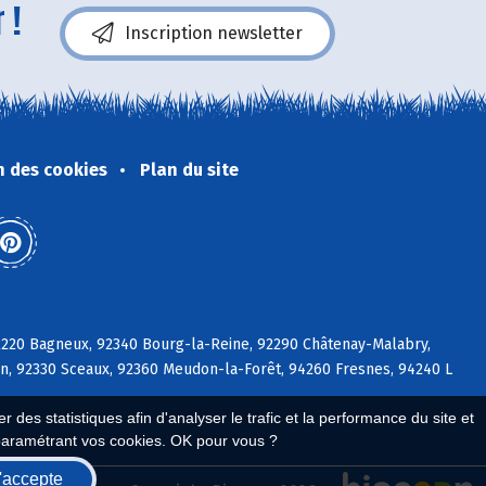
 !
Inscription newsletter
n des cookies
Plan du site
92220 Bagneux, 92340 Bourg-la-Reine, 92290 Châtenay-Malabry,
on, 92330 Sceaux, 92360 Meudon-la-Forêt, 94260 Fresnes, 94240 L
 des statistiques afin d'analyser le trafic et la performance du site et
paramétrant vos cookies. OK pour vous ?
'accepte