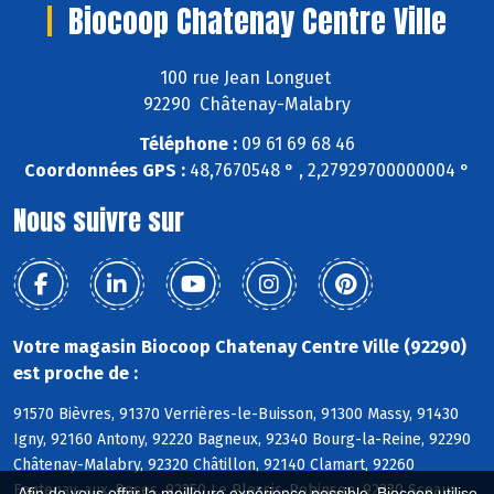
Biocoop Chatenay Centre Ville
100 rue Jean Longuet
92290 Châtenay-Malabry
Téléphone :
09 61 69 68 46
Coordonnées GPS :
48,7670548 ° , 2,27929700000004 °
Nous suivre sur
Votre magasin Biocoop Chatenay Centre Ville (92290)
est proche de :
91570 Bièvres, 91370 Verrières-le-Buisson, 91300 Massy, 91430
Igny, 92160 Antony, 92220 Bagneux, 92340 Bourg-la-Reine, 92290
Châtenay-Malabry, 92320 Châtillon, 92140 Clamart, 92260
Fontenay-aux-Roses, 92350 Le Plessis-Robinson, 92330 Sceaux,
Afin de vous offrir la meilleure expérience possible, Biocoop utilise