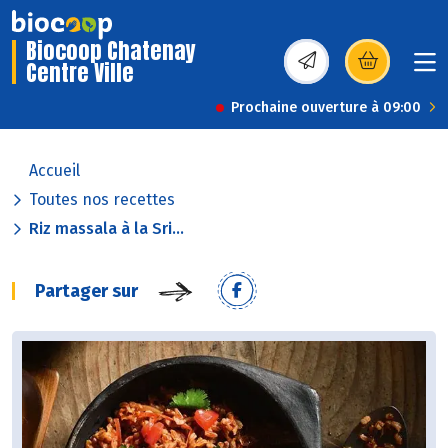
Biocoop Chatenay
Centre Ville
(s’ouvre dans une nou
Prochaine ouverture à 09:00
Accueil
Toutes nos recettes
Riz massala à la Sri...
Partager sur