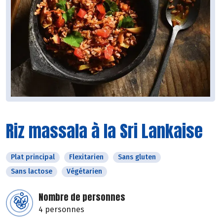
Riz massala à la Sri Lankaise
Plat principal
Flexitarien
Sans gluten
Sans lactose
Végétarien
Nombre de personnes
4 personnes