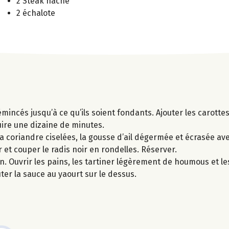
2 Steak haché
2 échalote
émincés jusqu’à ce qu’ils soient fondants. Ajouter les carott
uire une dizaine de minutes.
 coriandre ciselées, la gousse d’ail dégermée et écrasée avec 
et couper le radis noir en rondelles. Réserver.
in. Ouvrir les pains, les tartiner légèrement de houmous et le
uter la sauce au yaourt sur le dessus.