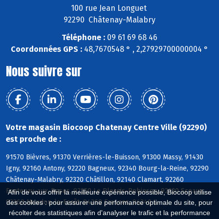
100 rue Jean Longuet
92290 Châtenay-Malabry
Téléphone :
09 61 69 68 46
Coordonnées GPS :
48,7670548 ° , 2,27929700000004 °
Nous suivre sur
Votre magasin Biocoop Chatenay Centre Ville (92290)
est proche de :
91570 Bièvres, 91370 Verrières-le-Buisson, 91300 Massy, 91430
Igny, 92160 Antony, 92220 Bagneux, 92340 Bourg-la-Reine, 92290
Châtenay-Malabry, 92320 Châtillon, 92140 Clamart, 92260
Fontenay-aux-Roses, 92350 Le Plessis-Robinson, 92330 Sceaux,
Afin de vous offrir la meilleure expérience possible, Biocoop utilise
92360 Meudon-la-Forêt, 94260 Fresnes, 94240 L
des cookies : pour assurer une performance optimale du site, pour
récolter des statistiques afin d'analyser le trafic et la performance