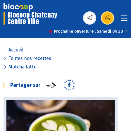
Biocoop Chatenay
Centre Ville
(s’ouvre dans une nou
Prochaine ouverture : Samedi 09:30
Accueil
Toutes nos recettes
Matcha latte
Partager sur