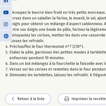
Découpez le beurre bien froid en très petits morceaux.
Versez dans un saladier la farine, le muesli, le sel, aj
doigts pour obtenir un mélange d’aspect sablonneux. Au
entre vos doigts une boule de pâte, farinez-la légèrem
Dénoyautez les cerises, mettez-les dans une casserole a
laissez-les refroidir.
Préchauffez le four thermostat n°7 (210°).
Etalez la pâte, garnissez des petites moules à tartelett
enfournez pendant 10 minutes.
Dans un bol mélangez à la fourchette la faisselle avec 
Versez sur les cerises et remettez dans le four penda
Démoulez les tartelettes, laissez-les refroidir. 6 Dégu
Retour à la liste
Imprimer la recette