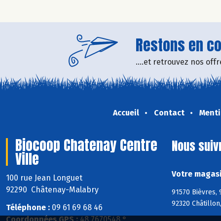
Restons en con
....et retrouvez nos of
Accueil
Contact
Menti
Biocoop Chatenay Centre
Nous suiv
Ville
Votre magasi
100 rue Jean Longuet
92290 Châtenay-Malabry
91570 Bièvres, 
92320 Châtillo
Téléphone :
09 61 69 68 46
Coordonnées GPS :
48,7670548 ° ,