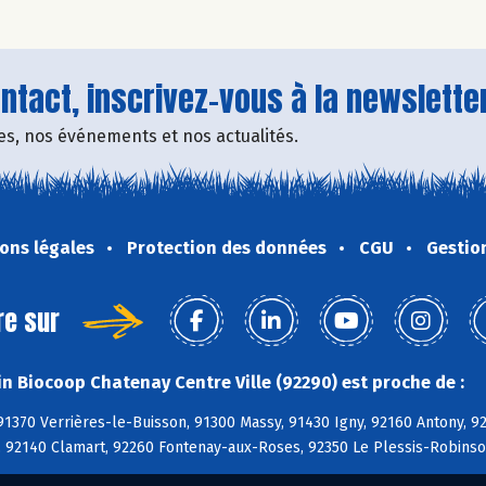
tact, inscrivez-vous à la newsletter
fres, nos événements et nos actualités.
ons légales
Protection des données
CGU
Gestio
re sur
n Biocoop Chatenay Centre Ville (92290) est proche de :
91370 Verrières-le-Buisson, 91300 Massy, 91430 Igny, 92160 Antony, 
n, 92140 Clamart, 92260 Fontenay-aux-Roses, 92350 Le Plessis-Robins