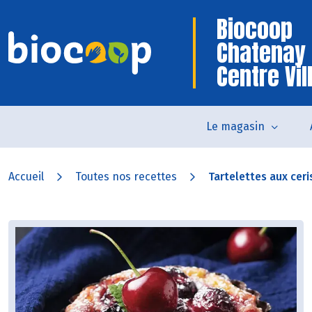
Biocoop
Chatenay
Centre Vil
Le magasin
Accueil
Toutes nos recettes
Tartelettes aux ceri