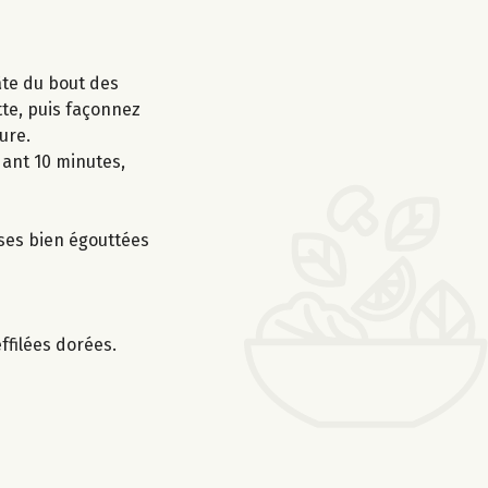
pâte du bout des
tte, puis façonnez
ure.
dant 10 minutes,
ises bien égouttées
ffilées dorées.