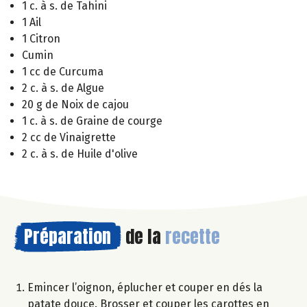
1 c. à s. de Tahini
1 Ail
1 Citron
Cumin
1 cc de Curcuma
2 c. à s. de Algue
20 g de Noix de cajou
1 c. à s. de Graine de courge
2 cc de Vinaigrette
2 c. à s. de Huile d'olive
Préparation
de la
recette
Emincer l’oignon, éplucher et couper en dés la
patate douce. Brosser et couper les carottes en